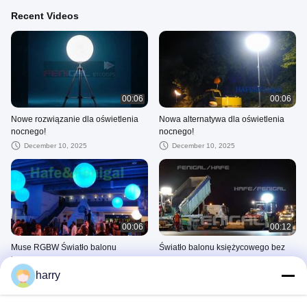
Recent Videos
00:06
00:06
Nowe rozwiązanie dla oświetlenia
Nowa alternatywa dla oświetlenia
nocnego!
nocnego!
December 10, 2025
December 10, 2025
00:06
00:12
Muse RGBW Światło balonu
Światło balonu księżycowego bez
księżycowego 800W, 54,000LM do
odblasku 360°
oświetlania wspaniałych chwil na
harry
December 10, 2025
December 10, 2025
weselach i wystawach
ATS