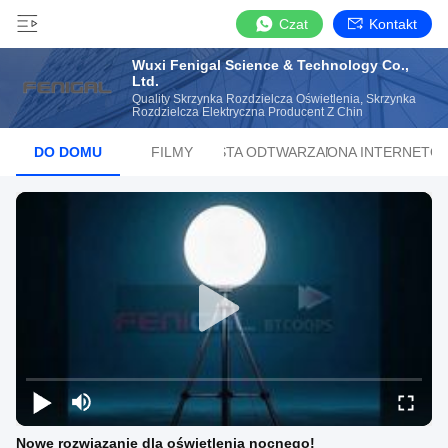
Czat
Kontakt
Wuxi Fenigal Science & Technology Co.,
Ltd.
Quality Skrzynka Rozdzielcza Oświetlenia, Skrzynka
Rozdzielcza Elektryczna Producent Z Chin
DO DOMU
FILMY
LISTA ODTWARZANIA
STRONA INTERNETO
Nowe rozwiązanie dla oświetlenia nocnego!