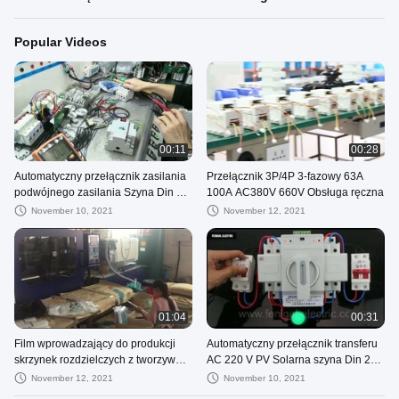
Popular Videos
00:11
00:28
Automatyczny przełącznik zasilania
Przełącznik 3P/4P 3-fazowy 63A
podwójnego zasilania Szyna Din 2P
100A AC380V 660V Obsługa ręczna
80A AC 50 Hz/60 Hz
November 10, 2021
November 12, 2021
01:04
00:31
Film wprowadzający do produkcji
Automatyczny przełącznik transferu
skrzynek rozdzielczych z tworzywa
AC 220 V PV Solarna szyna Din 2P
sztucznego
63A Silnik o podwójnej mocy
November 12, 2021
November 10, 2021