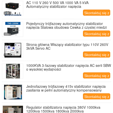
AC 110 V 260 V 500 VA 1000 VA 5 kVA
Automatyczny stabilizator napięcia
Skontaktuj się z
nami
Pojedynczy trójfazowy automatyczny stabilizator
napięcia Stalowa obudowa Cewka z czystej miedzi
Skontaktuj się z
nami
Strona główna Wiszący stabilizator typu 110V 260V
3kVA Servo AC
Skontaktuj się z
nami
1000KVA 3-fazowy stabilizator napięcia AC serii SBW
o wysokiej wydajności
Skontaktuj się z
nami
Jednofazowy trójfazowy 415v stabilizator napięcia
zasilania w pełni automatyczny kompensowany
Skontaktuj się z
nami
Regulator stabilizatora napięcia 380V 1000kva
1200kva 1500kva 1800kva 2000kva